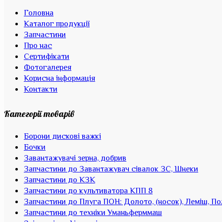
Головна
Каталог продукції
Запчастини
Про нас
Сертифікати
Фотогалерея
Корисна інформація
Контакти
Категорії товарів
Борони дискові важкі
Бочки
Завантажувачі зерна, добрив
Запчастини до Завантажувач сівалок ЗС, Шнеки
Запчастини до КЗК
Запчастини до культиватора КПП 8
Запчастини до Плуга ПОН: Долото, (носок), Леміш, П
Запчастини до техніки Уманьферммаш