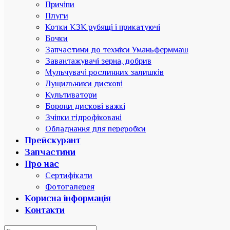
Причіпи
Плуги
Котки КЗК рубящі і прикатуючі
Бочки
Запчастини до техніки Уманьферммаш
Завантажувачі зерна, добрив
Мульчувачі рослинних залишків
Лущильники дискові
Культиватори
Борони дискові важкі
Зчіпки гідрофіковані
Обладнання для переробки
Прейскурант
Запчастини
Про нас
Сертифікати
Фотогалерея
Корисна інформація
Контакти