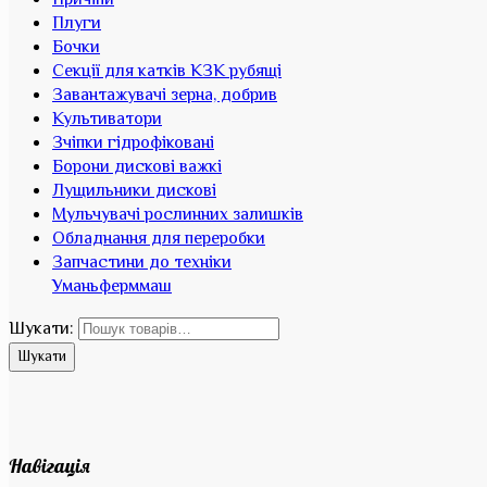
Причіпи
Плуги
Бочки
Секції для катків КЗК рубящі
Завантажувачі зерна, добрив
Культиватори
Зчіпки гідрофіковані
Борони дискові важкі
Лущильники дискові
Мульчувачі рослинних залишків
Обладнання для переробки
Запчастини до техніки
Уманьферммаш
Шукати:
Шукати
Навігація