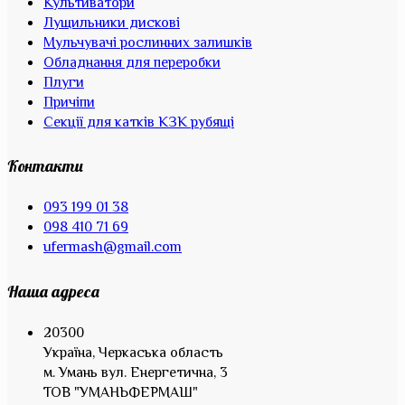
Культиватори
Лущильники дискові
Мульчувачі рослинних залишків
Обладнання для переробки
Плуги
Причіпи
Секції для катків КЗК рубящі
Контакти
093 199 01 38
098 410 71 69
ufermash@gmail.com
Наша адреса
20300
Україна, Черкаська область
м. Умань вул. Енергетична, 3
ТОВ "УМАНЬФЕРМАШ"