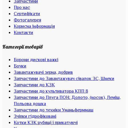
Запчастини
Про нас
Сертифікати
Фотогалерея
Корисна інформація
Контакти
Категорії товарів
Борони дискові важкі
Бочки
Завантажувачі зерна, добрив
Запчастини до Завантажувач сівалок ЗС, Шнеки
Запчастини до КЗК
Запчастини до культиватора КПП 8
Запчастини до Плуга ПОН: Долото, (носок), Леміш,
Польова дошка
Запчастини до техніки Уманьферммаш
Зчіпки гідрофіковані
Котки КЗК рубящі і прикатуючі