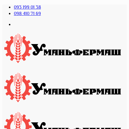
093 199 01 38
098 410 71 69