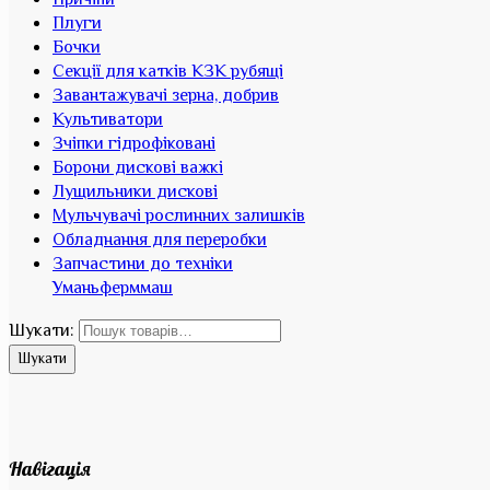
Причіпи
Плуги
Бочки
Секції для катків КЗК рубящі
Завантажувачі зерна, добрив
Культиватори
Зчіпки гідрофіковані
Борони дискові важкі
Лущильники дискові
Мульчувачі рослинних залишків
Обладнання для переробки
Запчастини до техніки
Уманьферммаш
Шукати:
Шукати
Навігація