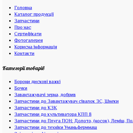
Головна
Каталог продукції
Запчастини
Про нас
Сертифікати
Фотогалерея
Корисна інформація
Контакти
Категорії товарів
Борони дискові важкі
Бочки
Завантажувачі зерна, добрив
Запчастини до Завантажувач сівалок ЗС, Шнеки
Запчастини до КЗК
Запчастини до культиватора КПП 8
Запчастини до Плуга ПОН: Долото, (носок), Леміш, П
Запчастини до техніки Уманьферммаш