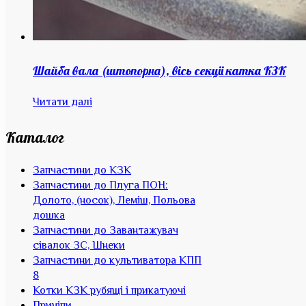
Шайба вала (штопорна), вісь секціі катка КЗК
Читати далі
Каталог
Запчастини до КЗК
Запчастини до Плуга ПОН:
Долото, (носок), Леміш, Польова
дошка
Запчастини до Завантажувач
сівалок ЗС, Шнеки
Запчастини до культиватора КПП
8
Котки КЗК рубящі і прикатуючі