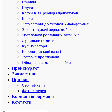
Причіпи
Плуги
Котки КЗК рубящі і прикатуючі
Бочки
Запчастини до техніки Уманьферммаш
Завантажувачі зерна, добрив
Мульчувачі рослинних залишків
Лущильники дискові
Культиватори
Борони дискові важкі
Зчіпки гідрофіковані
Обладнання для переробки
Прейскурант
Запчастини
Про нас
Сертифікати
Фотогалерея
Корисна інформація
Контакти