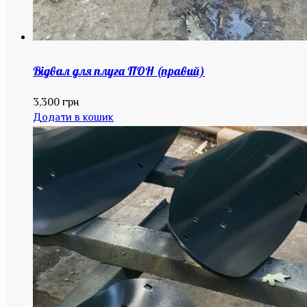
Відвал для плуга ПОН (правий)
3,300
грн
Додати в кошик