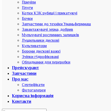
Причіпи
Плуги
Котки КЗК рубящі і прикатуючі
Бочки
Запчастини до техніки Уманьферммаш
Завантажувачі зерна, добрив
Мульчувачі рослинних залишків
Лущильники дискові
Культиватори
Борони дискові важкі
Зчіпки гідрофіковані
Обладнання для переробки
Прейскурант
Запчастини
Про нас
Сертифікати
Фотогалерея
Корисна інформація
Контакти