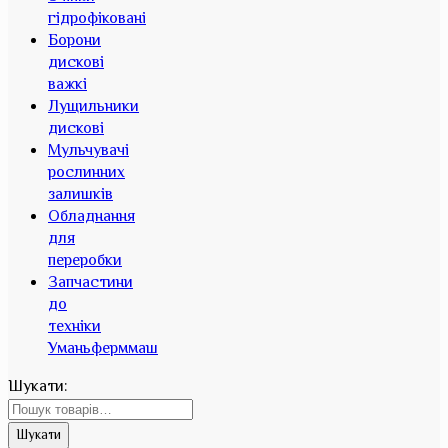
гідрофіковані
Борони
дискові
важкі
Лущильники
дискові
Мульчувачі
рослинних
залишків
Обладнання
для
переробки
Запчастини
до
техніки
Уманьферммаш
Шукати:
Шукати