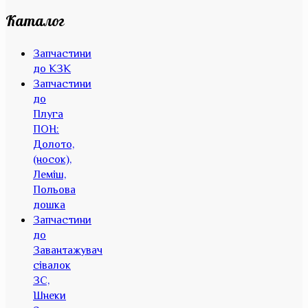
Каталог
Запчастини
до КЗК
Запчастини
до
Плуга
ПОН:
Долото,
(носок),
Леміш,
Польова
дошка
Запчастини
до
Завантажувач
сівалок
ЗС,
Шнеки