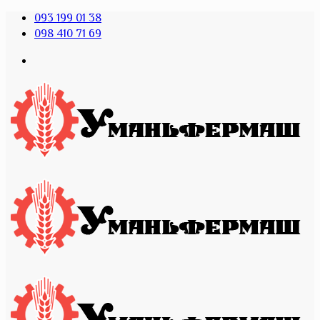
093 199 01 38
098 410 71 69