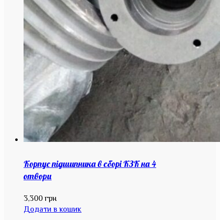
Корпус підшипника в сборі КЗК на 4
отвори
3,300
грн
Додати в кошик