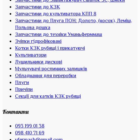
Запчастини до Завантажувач сівалок ЗС, Шнеки
Запчастини до КЗК
Запчастини до культиватора КПП 8
Запчастини до Плуга ПОН: Долото, (носок), Леміш,
Польова дошка
Запчастини до техніки Уманьферммаш
Зчіпки гідрофіковані
Котки КЗК рубящі і прикатуючі
Культиватори
Лущильники дискові
Мульчувачі рослинних залишків
Обладнання для переробки
Плуги
Причіпи
Секції для катків КЗК рубящі
Контакти
093 199 01 38
098 410 71 69