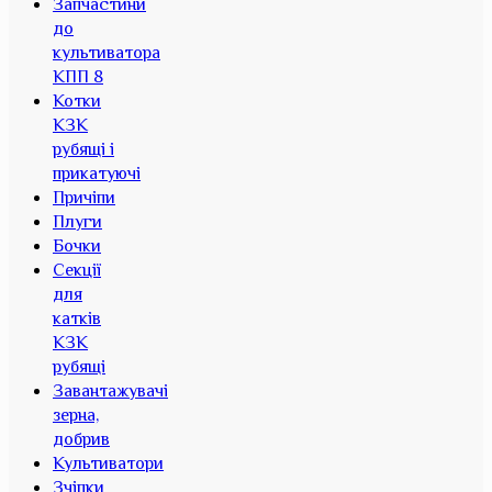
Запчастини
до
культиватора
КПП 8
Котки
КЗК
рубящі і
прикатуючі
Причіпи
Плуги
Бочки
Секції
для
катків
КЗК
рубящі
Завантажувачі
зерна,
добрив
Культиватори
Зчіпки