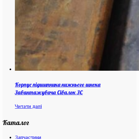
Корпус підшипника нижнього шнека
Завантажувача Сівалок ЗС
Читати далі
Каталог
Запчастини