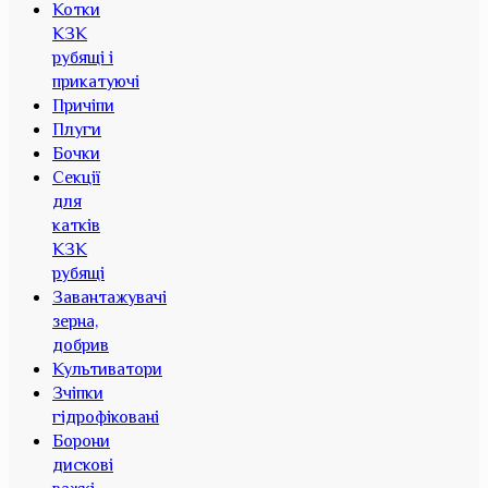
Котки
КЗК
рубящі і
прикатуючі
Причіпи
Плуги
Бочки
Секції
для
катків
КЗК
рубящі
Завантажувачі
зерна,
добрив
Культиватори
Зчіпки
гідрофіковані
Борони
дискові