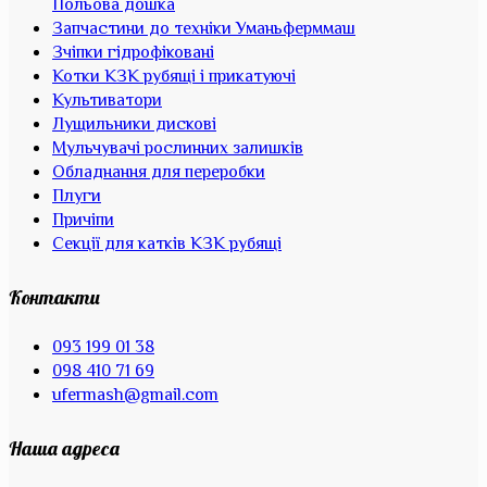
Польова дошка
Запчастини до техніки Уманьферммаш
Зчіпки гідрофіковані
Котки КЗК рубящі і прикатуючі
Культиватори
Лущильники дискові
Мульчувачі рослинних залишків
Обладнання для переробки
Плуги
Причіпи
Секції для катків КЗК рубящі
Контакти
093 199 01 38
098 410 71 69
ufermash@gmail.com
Наша адреса