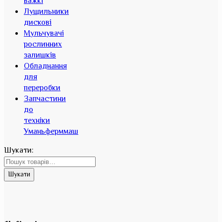
важкі
Лущильники
дискові
Мульчувачі
рослинних
залишків
Обладнання
для
переробки
Запчастини
до
техніки
Уманьферммаш
Шукати:
Шукати