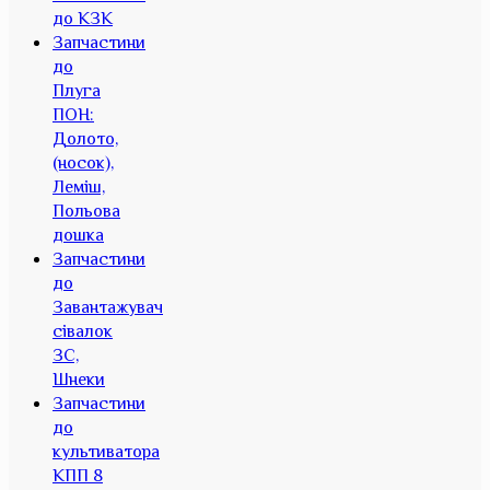
до КЗК
Запчастини
до
Плуга
ПОН:
Долото,
(носок),
Леміш,
Польова
дошка
Запчастини
до
Завантажувач
сівалок
ЗС,
Шнеки
Запчастини
до
культиватора
КПП 8