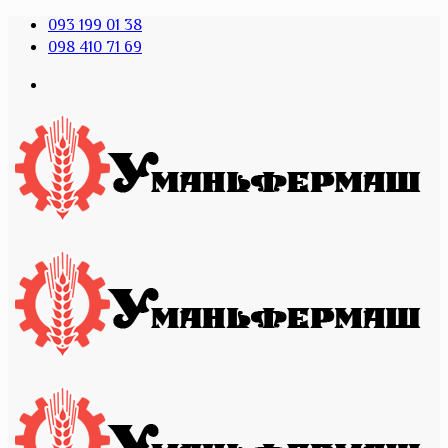
093 199 01 38
098 410 71 69