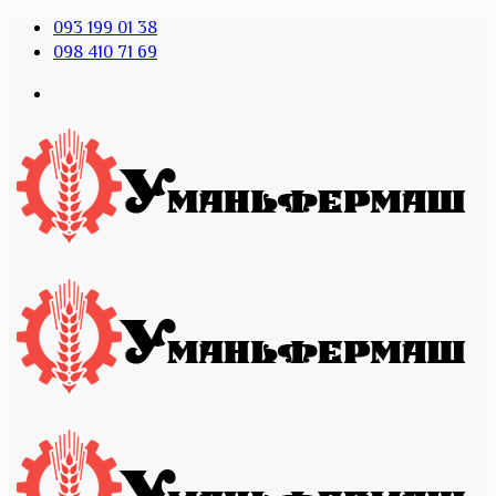
093 199 01 38
098 410 71 69