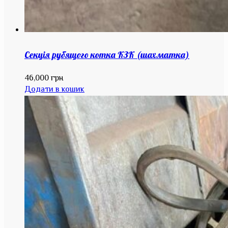
Секція рубящого котка КЗК (шахматка)
46,000
грн
Додати в кошик