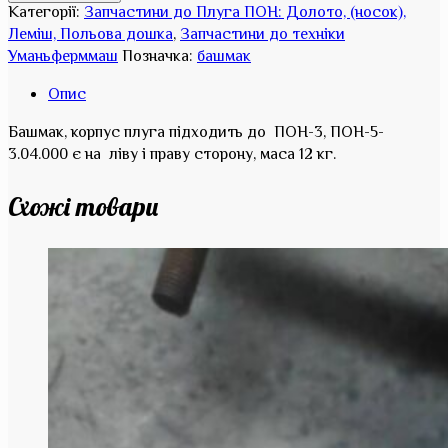
Категорії:
Запчастини до Плуга ПОН: Долото, (носок),
Леміш, Польова дошка
,
Запчастини до техніки
Уманьферммаш
Позначка:
башмак
Опис
Башмак, корпус плуга підходить до ПОН-3, ПОН-5-
3.04.000 є на ліву і праву сторону, маса 12 кг.
Схожі товари