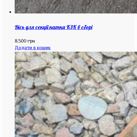
Вісь для секціі катка КЗК в сборі
8,500
грн
Додати в кошик