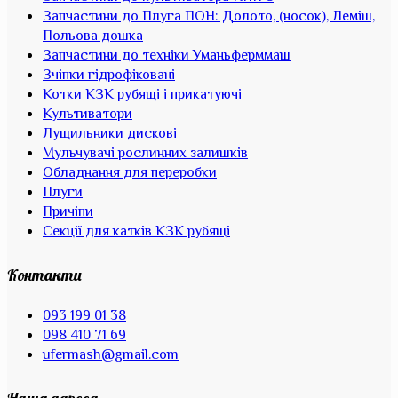
Запчастини до Плуга ПОН: Долото, (носок), Леміш,
Польова дошка
Запчастини до техніки Уманьферммаш
Зчіпки гідрофіковані
Котки КЗК рубящі і прикатуючі
Культиватори
Лущильники дискові
Мульчувачі рослинних залишків
Обладнання для переробки
Плуги
Причіпи
Секції для катків КЗК рубящі
Контакти
093 199 01 38
098 410 71 69
ufermash@gmail.com