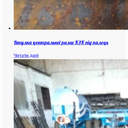
Втулка центральноі рами КЗК під палець
Читати далі