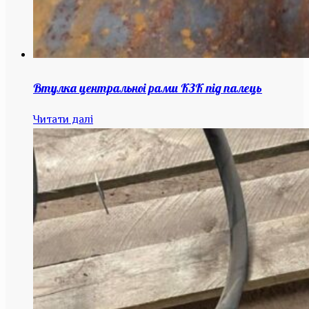
Втулка центральноі рами КЗК під палець
Читати далі