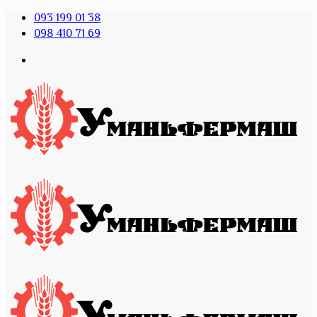
093 199 01 38
098 410 71 69