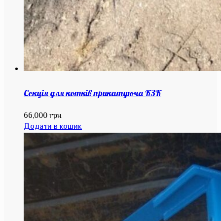
Секція для котків прикатуюча КЗК
66,000
грн
Додати в кошик