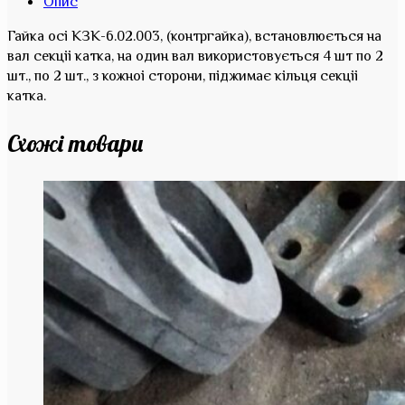
Опис
Гайка осі КЗК-6.02.003, (контргайка), встановлюється на
вал секціі катка, на один вал використовується 4 шт по 2
шт., по 2 шт., з кожноі сторони, піджимає кільця секціі
катка.
Схожі товари