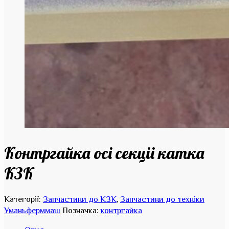
Контргайка осі секціі катка
КЗК
Категорії:
Запчастини до КЗК
,
Запчастини до техніки
Уманьферммаш
Позначка:
контргайка