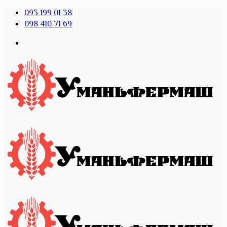
093 199 01 38
098 410 71 69