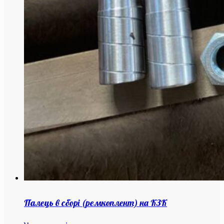
Палець в сборі (ремкоплент) на КЗК