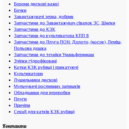
Борони дискові важкі
Бочки
Завантажувачі зерна, добрив
Запчастини до Завантажувач сівалок ЗС, Шнеки
Запчастини до КЗК
Запчастини до культиватора КПП 8
Запчастини до Плуга ПОН: Долото, (носок), Леміш,
Польова дошка
Запчастини до техніки Уманьферммаш
Зчіпки гідрофіковані
Котки КЗК рубящі і прикатуючі
Культиватори
Лущильники дискові
Мульчувачі рослинних залишків
Обладнання для переробки
Плуги
Причіпи
Секції для катків КЗК рубящі
Контакти