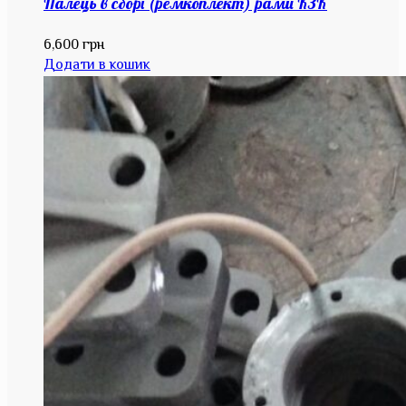
Палець в сборі (ремкоплект) рами КЗК
6,600
грн
Додати в кошик