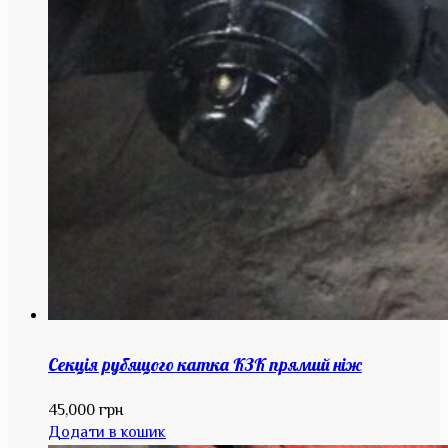
Секція рубящого катка КЗК прямий ніж
45,000
грн
Додати в кошик