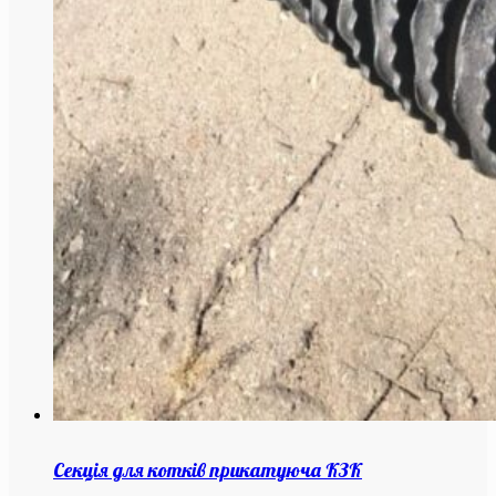
Секція для котків прикатуюча КЗК