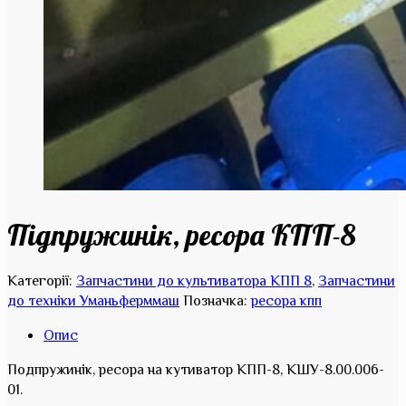
Підпружинік, ресора КПП-8
Категорії:
Запчастини до культиватора КПП 8
,
Запчастини
до техніки Уманьферммаш
Позначка:
ресора кпп
Опис
Подпружинік, ресора на кутиватор КПП-8, КШУ-8.00.006-
01.