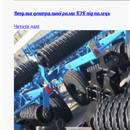
Втулка центральноі рами КЗК під палець
Читати далі