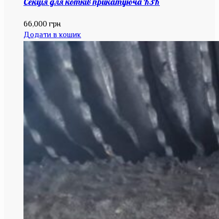
Секція для котків прикатуюча КЗК
66,000
грн
Додати в кошик