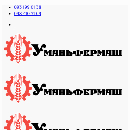
093 199 01 38
098 410 71 69