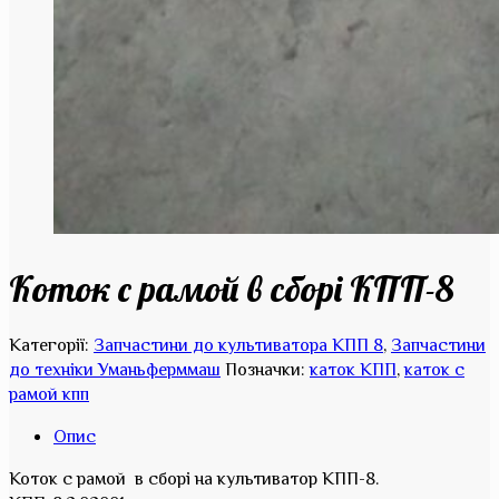
Коток с рамой в сборі КПП-8
Категорії:
Запчастини до культиватора КПП 8
,
Запчастини
до техніки Уманьферммаш
Позначки:
каток КПП
,
каток с
рамой кпп
Опис
Коток с рамой в сборі на культиватор КПП-8.