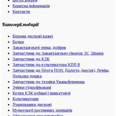
Фотогалерея
Корисна інформація
Контакти
Категорії товарів
Борони дискові важкі
Бочки
Завантажувачі зерна, добрив
Запчастини до Завантажувач сівалок ЗС, Шнеки
Запчастини до КЗК
Запчастини до культиватора КПП 8
Запчастини до Плуга ПОН: Долото, (носок), Леміш,
Польова дошка
Запчастини до техніки Уманьферммаш
Зчіпки гідрофіковані
Котки КЗК рубящі і прикатуючі
Культиватори
Лущильники дискові
Мульчувачі рослинних залишків