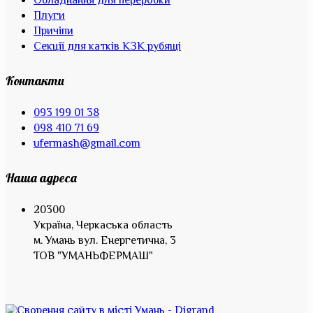
Обладнання для переробки
Плуги
Причіпи
Секції для катків КЗК рубящі
Контакти
093 199 01 38
098 410 71 69
ufermash@gmail.com
Наша адреса
20300
Україна, Черкаська область
м. Умань вул. Енергетична, 3
ТОВ "УМАНЬФЕРМАШ"