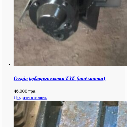
Секція рубящого котка КЗК (шахматка)
46,000
грн
Додати в кошик