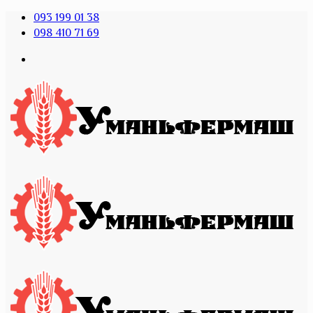
093 199 01 38
098 410 71 69