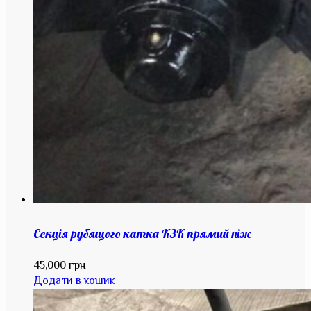
Секція рубящого катка КЗК прямий ніж
45,000
грн
Додати в кошик