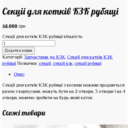
Секціі для котків КЗК рубящі
46,000
грн
Секціі для котків КЗК рубящі кількість
Додати в кошик
Категорії:
Запчастини до КЗК
,
Секції для катків КЗК
рубящі
Позначки:
секціі
,
секціі кзк
,
секціі рубящі
Опис
Секціі для катків КЗК рубящі з косими ножами продаються
разом з корпусами, можуть бути на 2 отвори, 3 отвори і на 4
отвори, можемо зробити на будь який каток.
Схожі товари